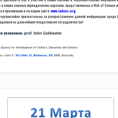
 в наших научных периодических журналах, представленных в
Web
of
Science
 в приложении и на нашем сайте:
www
.
iadces
.
org
 чрезвычайно признательны за распространение данной информации среди В
адеемся на дальнейшее плодотворное сотрудничество!
им уважением, p
rof. John Goldwater
l Agency for Development of Culture, Education and Science
ss: Level
7/ 30 Collins St, Melbourne, VIC
3000, Australia