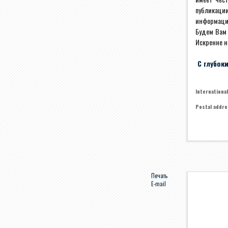
публикации
информация
Будем Вам
Искренне н
С глубок
Internationa
Postal addre
Печать
E-mail