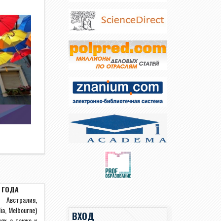
8 ГОДА
Австралия,
ia
,
Melbourne
)
ВХОД
ях, а также к