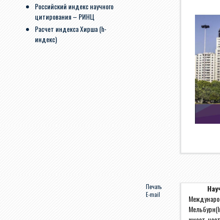
Российский индекс научного
цитирования – РИНЦ
Расчет индекса Хирша (h-
индекс)
Печать
Нау
E-mail
Междунар
Мельбурн(
имеет чест