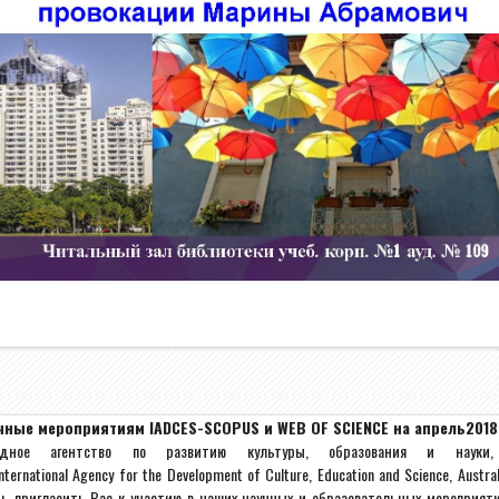
чные мероприятиям IADCES-SCOPUS и WEB OF SCIENCE на апрель201
одное агентство по развитию культуры, образования и науки, 
International
Agency
for
the
Development
of
Culture
,
Education
and
Science
,
Austral
ь пригласить Вас к участию в наших научных и образовательных мероприяти